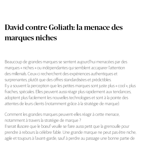
David contre Goliath: la menace des
marques niches
Beaucoup de grandes marques se sentent aujourd’hui menacées par des
marques « niches » ou indépendantes qui semblent accaparer l’attention
David contre Goliath: la menace des marques
des millenials. Ceux-ci recherchent des expériences authentiques et
surprenantes, plutôt que des offres standardisées et prédictibles.
Il y a souvent la perception que les petites marques sont juste plus « cool », plus
fraiches, spéciales. Elles peuvent aussi réagir plus rapidement aux tendances,
adoptent plus facilement les nouvelles technologies et sont à la pointe des
attentes de leurs clients (notamment grâce à la stratégie de marque).
Comment les grandes marques peuvent-elles réagir à cette menace,
notamment à travers la stratégie de marque ?
Il serait illusoire que le bœuf veuille se faire aussi petit que la grenouille pour
prendre à rebours la célèbre fable. Une grande marque ne peut pas être niche,
agile et toujours à l’avant-garde, sauf à perdre au passage une bonne partie de