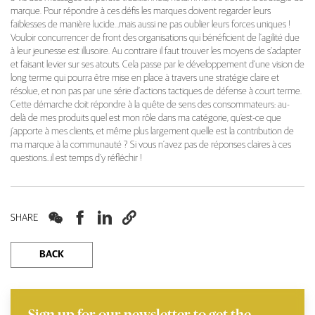
marque. Pour répondre à ces défis les marques doivent regarder leurs
faiblesses de manière lucide…mais aussi ne pas oublier leurs forces uniques !
Vouloir concurrencer de front des organisations qui bénéficient de l’agilité due
à leur jeunesse est illusoire. Au contraire il faut trouver les moyens de s’adapter
et faisant levier sur ses atouts. Cela passe par le développement d’une vision de
long terme qui pourra être mise en place à travers une stratégie claire et
résolue, et non pas par une série d’actions tactiques de défense à court terme.
Cette démarche doit répondre à la quête de sens des consommateurs: au-
delà de mes produits quel est mon rôle dans ma catégorie, qu’est-ce que
j’apporte à mes clients, et même plus largement quelle est la contribution de
ma marque à la communauté ? Si vous n’avez pas de réponses claires à ces
questions…il est temps d’y réfléchir !




SHARE
BACK