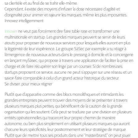
sa clientèle et au final de se trahir elle-même.
Cependant, il existe des moyens d’infuser la dose nécessaire d’agilité et
d’originalité pour animer et rajeunir les marques, même les plus imposantes.
Innovez intelligemment
Innover
ne veut pas forcément dire faire table rase et transformer une
multinationale en startup. Les grandes marques peuvent se servir de leurs
atouts pour proposer de nouveaux services pour lesquels elles auront en plus
la légitimité de leur expérience. Le groupe 5àSec par exemple a su réagir à
l’émergence de nouveaux acteurs dans le pressing à domicile et la conciergerie
en lançant my5àsec, qui propose à travers une application de faciliter la prise en
charge et de faire récupérer son linge par un coursier. Si de nombreuses
startups proposent ce service, aucune ne peut s’appuyer sur une réseau et un
savoir-faire comparable à celui d’un grand acteur historique du secteur.
Se diviser…pour mieux régner
Plutôt que d’apparaitre comme des blocs monolithiques et intimidants les
grandes entreprises peuvent trouver des moyens de se présenter à travers
plusieurs marques plus petites, qui bénéficient de la caution de la grande
organisation qui les soutient. Cela peut se traduire par une division en plusieurs
entités opérationnelles qui traceront leur propre chemin de manière
autonome, ou bien plus simplement en utilisant plusieurs marques qui auront
chacune leurs spécificités, leur positionnement et leur stratégie de marque.
Plutôt que de mettre tous ses produits dans une “masterbrand,” on peut jouer