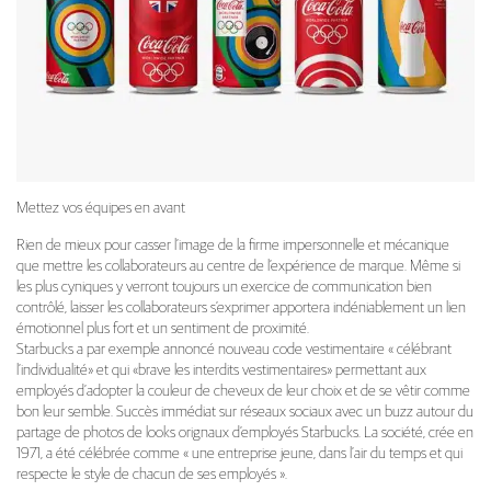
Mettez vos équipes en avant
Rien de mieux pour casser l’image de la firme impersonnelle et mécanique
que mettre les collaborateurs au centre de l’expérience de marque. Même si
les plus cyniques y verront toujours un exercice de communication bien
contrôlé, laisser les collaborateurs s’exprimer apportera indéniablement un lien
émotionnel plus fort et un sentiment de proximité.
Starbucks a par exemple annoncé nouveau code vestimentaire « célébrant
l’individualité» et qui «brave les interdits vestimentaires» permettant aux
employés d’adopter la couleur de cheveux de leur choix et de se vêtir comme
bon leur semble. Succès immédiat sur réseaux sociaux avec un buzz autour du
partage de photos de looks orignaux d’employés Starbucks. La société, crée en
1971, a été célébrée comme « une entreprise jeune, dans l’air du temps et qui
respecte le style de chacun de ses employés ».